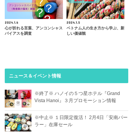
2024.1.6
2024.1.5
心が折れる言葉、アンコンシャス
ベトナム人の生き方から学ぶ、新
バイアスを調査
しい価値観
ニュース＆イベント情報
※終了※ ハノイの５つ星ホテル『Grand
Vista Hanoi』３月プロモーション情報
※中止※ １日限定復活！ 2月4日「安南パー
ラー」在庫セール