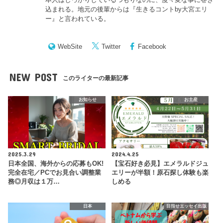
込まれる。地元の後輩からは『
生きるコントby大宮エリ
ー
』と言われている。
WebSite
Twitter
Facebook
NEW POST
このライターの最新記事
お知らせ
お土産
2025.3.29
2024.4.25
日本全国、海外からの応募もOK!
【宝石好き必見】エメラルドジュ
完全在宅／PCでお見合い調整業
エリーが半額！原石探し体験も楽
務◎月収は１万…
しめる
日本
目指せエッセイ出版