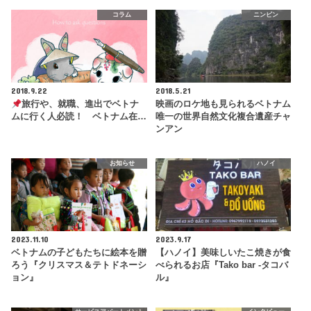
コラム
ニンビン
2018.9.22
2018.5.21
旅行や、就職、進出でベトナ
映画のロケ地も見られるベトナム
ムに行く人必読！ ベトナム在…
唯一の世界自然文化複合遺産チャ
ンアン
お知らせ
ハノイ
2023.11.10
2023.9.17
ベトナムの子どもたちに絵本を贈
【ハノイ】美味しいたこ焼きが食
ろう『クリスマス＆テトドネーシ
べられるお店『Tako bar -タコバ
ョン』
ル』