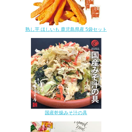
熟し芋 ほしいも 鹿児島県産 5袋セット
国産乾燥みそ汁の具