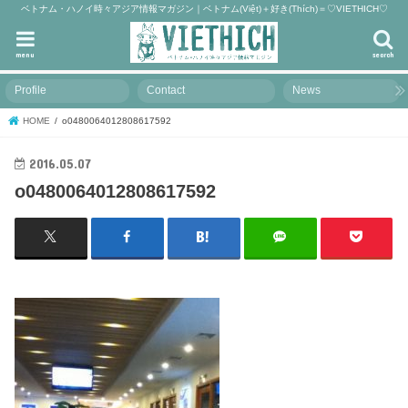
ベトナム・ハノイ時々アジア情報マガジン｜ベトナム(Việt)＋好き(Thích)＝♡VIETHICH♡
menu
search
Profile
Contact
News
HOME
o0480064012808617592
2016.05.07
o0480064012808617592