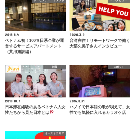
サービスアパートメント
インタビュー
2018.8.4
2020.3.2
ベトナム初！100％日系企業が運
台湾在住！リモートワークで働く
営するサービスアパートメント
大部久美子さんインタビュー
（共用施設編）
話題
スポット
2019.10.7
2016.8.31
日本滞在経験のあるベトナム人女
ハノイで日本語の歌が唄えて、女
性たちから見た日本とは
性でも気軽に入れるカラオケ店
オーストラリア