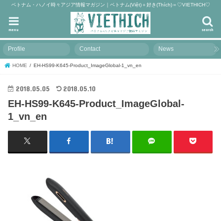
ベトナム・ハノイ時々アジア情報マガジン｜ベトナム(Việt)＋好き(Thích)＝♡VIETHICH♡
menu
search
Profile
Contact
News
HOME
EH-HS99-K645-Product_ImageGlobal-1_vn_en
2018.05.05
2018.05.10
EH-HS99-K645-Product_ImageGlobal-
1_vn_en