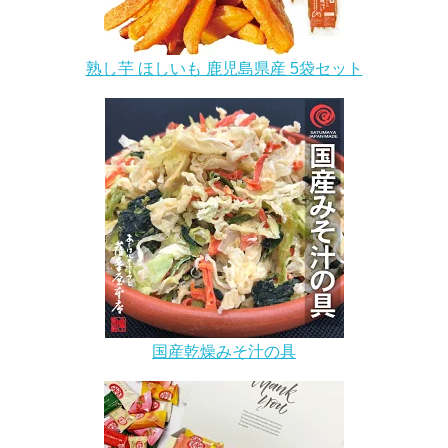
熟し芋 ほしいも 鹿児島県産 5袋セット
国産乾燥みそ汁の具