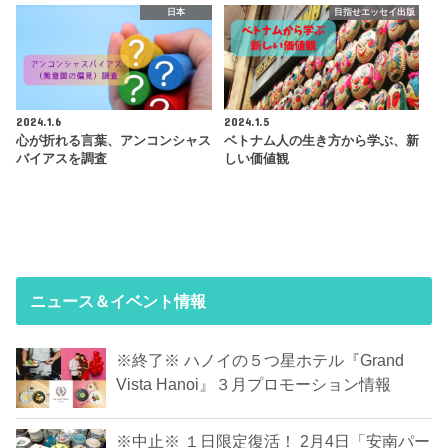
日本
目指せエッセイ出版
2024.1.6
2024.1.5
心が折れる言葉、アンコンシャス
ベトナム人の生き方から学ぶ、新
バイアスを調査
しい価値観
ニュース＆イベント情報
※終了※ ハノイの５つ星ホテル『Grand
Vista Hanoi』３月プロモーション情報
※中止※ １日限定復活！ 2月4日「安南パー