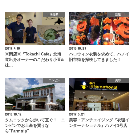
未分類
話題
2017.4.10
2016.10.27
※閉店※『Tokachi Cafe』北海
ハロウィン衣装を求めて、ハノイ
道出身オーナーのこだわり小豆&
旧市街を探検してきました！
抹…
ニンビン
美容
2018.10.12
2017.5.21
タムコックから歩いて直ぐ！ ニ
美容・アンチエイジング『衣理イ
ンビンでお土産を買うな
ンターナショナル』ハノイ1号店
ら"Farmtrip"