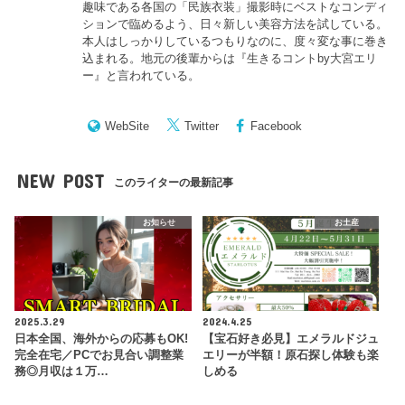
趣味である各国の「民族衣装」撮影時にベストなコンディ
ションで臨めるよう、日々新しい美容方法を試している。
本人はしっかりしているつもりなのに、度々変な事に巻き
込まれる。地元の後輩からは『
生きるコントby大宮エリ
ー
』と言われている。
WebSite
Twitter
Facebook
NEW POST
このライターの最新記事
お知らせ
お土産
2025.3.29
2024.4.25
日本全国、海外からの応募もOK!
【宝石好き必見】エメラルドジュ
完全在宅／PCでお見合い調整業
エリーが半額！原石探し体験も楽
務◎月収は１万…
しめる