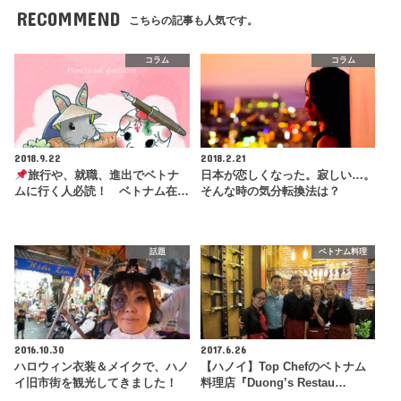
RECOMMEND
こちらの記事も人気です。
コラム
コラム
2018.9.22
2018.2.21
旅行や、就職、進出でベトナ
日本が恋しくなった。寂しい…。
ムに行く人必読！ ベトナム在…
そんな時の気分転換法は？
話題
ベトナム料理
2016.10.30
2017.6.26
ハロウィン衣装＆メイクで、ハノ
【ハノイ】Top Chefのベトナム
イ旧市街を観光してきました！
料理店『Duong’s Restau…