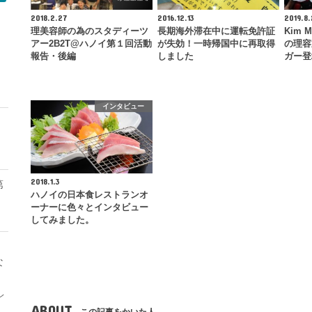
2018.2.27
2016.12.13
2019.8.
理美容師の為のスタディーツ
長期海外滞在中に運転免許証
Kim
アー2B2T@ハノイ第１回活動
が失効！一時帰国中に再取得
の理容
報告・後編
しました
ガー登
モ
インタビュー
2018.1.3
第
ハノイの日本食レストランオ
ーナーに色々とインタビュー
してみました。
な
レ
ABOUT