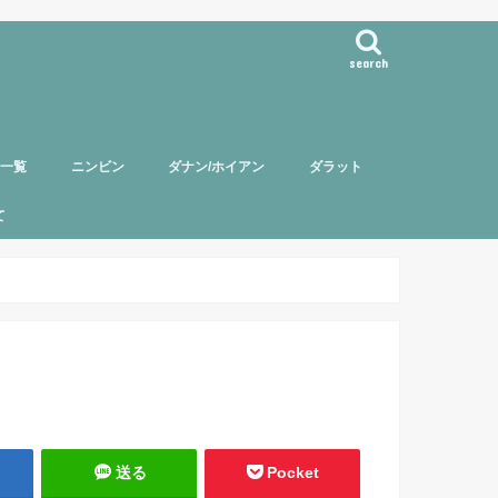
search
事一覧
ニンビン
ダナン/ホイアン
ダラット
て
バー紹介
頼について
ポリシー
送る
Pocket