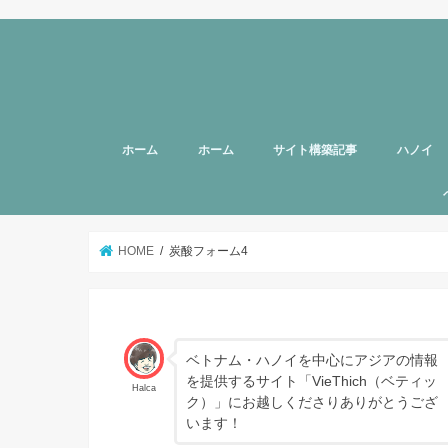
ホーム
ホーム
サイト構築記事
ハノイ
旅行者向
美容
グルメ
話題
スポット
お土産
マッサー
ヘルスケ
女性向け
子育て
HOTTAB
ハノイ近
アプリ
アンケー
支援
HOME
炭酸フォーム4
ベトナム・ハノイを中心にアジアの情報
を提供するサイト「VieThich（ベティッ
Halca
ク）」にお越しくださりありがとうござ
います！