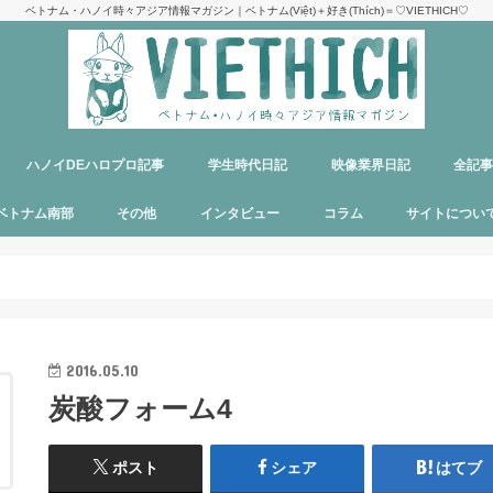
ベトナム・ハノイ時々アジア情報マガジン｜ベトナム(Việt)＋好き(Thích)＝♡VIETHICH♡
ハノイDEハロプロ記事
学生時代日記
映像業界日記
全記
け
ジ
ア
郊観光
ト
ベトナム料理
多国籍料理
ハンバーガー
カフェ
中華料理
日本食
ラーメン
デリバリーサービス
パブ／バー
ベトナム南部
その他
インタビュー
コラム
サイトについ
ニャチャン
ホーチミン
フーコック
日本
韓国
シンガポール
タイ
カンボジア
マレーシア
オーストラリア
イタリア
パリ
パラオ
目指せエッセイ出版
サイトマップ
運営者＆メン
お問い合わせ
料金表
PR記事制作依
プライバシー
メディア掲載
2016.05.10
炭酸フォーム4
ポスト
シェア
はてブ