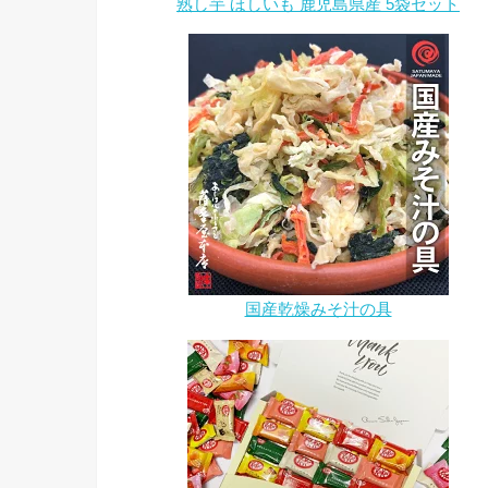
熟し芋 ほしいも 鹿児島県産 5袋セット
国産乾燥みそ汁の具