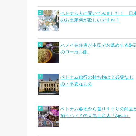
ベトナム人に聞いてみました！ 日
のお土産何が欲しいですか？
ハノイ在住者が本気でお薦めする魅
のローカル飯
ベトナム旅行の持ち物は？必要なも
の・不要なもの
ベトナム各地から選りすぐりの商品
揃うハノイの人気土産店『Ajisai』