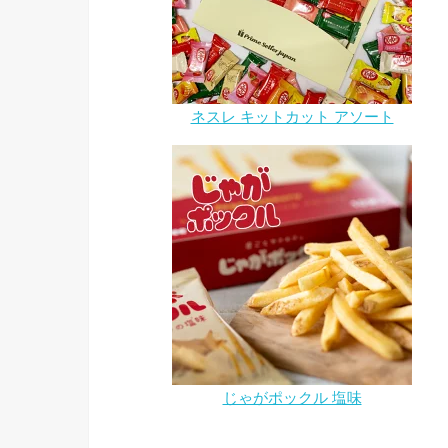
ネスレ キットカット アソート
じゃがポックル 塩味