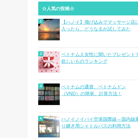
☆人気の投稿☆
【ハノイ】飛び込みでマッサージ店
入ったら、どうなるか試してみた
ベトナム人女性に聞いたプレゼント
欲しいものランキング
ベトナムの通貨、ベトナムドン
（VND）の簡単、計算方法！
ハノイノイバイ空港国際線⇔国内線
り継ぎ用シャトルバスの利用方法