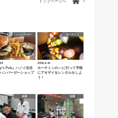
トップページへ
ハンバーガー
ホーチミン
.20
2016.6.16
cy’s Pub』ハノイ在住
ホーチミンの○○に行って手軽
ハンバーガーショップ
にアオザイをレンタルをしよ
う！
美容
話題